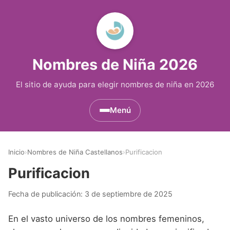
Nombres de Niña 2026
El sitio de ayuda para elegir nombres de niña en 2026
Menú
Nombres de Niña por Inicial
▾
Inicio
›
Nombres de Niña Castellanos
›
Purificacion
Nombres de Niña que empiezan por A
Nombres de Niña Históricos
▾
Purificacion
Nombres de Niña que empiezan por B
Nombres de Niña de Origen Biblico
Nombres de Niña Extranjeros
▾
Fecha de publicación:
3 de septiembre de 2025
Nombres de Niña que empiezan por C
Nombres de Niña Celtas
Nombres de Niña Alemanes
Nombres de Regiones de España
▾
En el vasto universo de los nombres femeninos,
Nombres de Niña que empiezan por D
Nombres de Niña Egipcios
Nombres de Niña Americanos