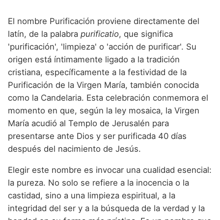
Nombres de Niña que empiezan por P
Nombres de Niña Suecos
Nombres de Niña Navarros
El nombre Purificación proviene directamente del
Nombres de Niña que empiezan por Q
Nombres de Niña Riojanos
latín, de la palabra
purificatio
, que significa
Nombres de Niña que empiezan por R
'purificación', 'limpieza' o 'acción de purificar'. Su
Nombres de Niña Valencianos
origen está íntimamente ligado a la tradición
Nombres de Niña que empiezan por S
Nombres de Niña Vascos
cristiana, específicamente a la festividad de la
Nombres de Niña que empiezan por T
Purificación de la Virgen María, también conocida
como la Candelaria. Esta celebración conmemora el
Nombres de Niña que empiezan por U
momento en que, según la ley mosaica, la Virgen
Nombres de Niña que empiezan por V
María acudió al Templo de Jerusalén para
presentarse ante Dios y ser purificada 40 días
Nombres de Niña que empiezan por W
después del nacimiento de Jesús.
Nombres de Niña que empiezan por X
Elegir este nombre es invocar una cualidad esencial:
Nombres de Niña que empiezan por Y
la pureza. No solo se refiere a la inocencia o la
castidad, sino a una limpieza espiritual, a la
Nombres de Niña que empiezan por Z
integridad del ser y a la búsqueda de la verdad y la