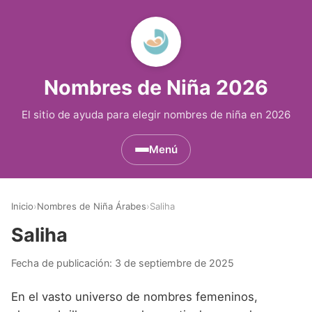
Nombres de Niña 2026
El sitio de ayuda para elegir nombres de niña en 2026
Menú
Nombres de Niña por Inicial
▾
Inicio
›
Nombres de Niña Árabes
›
Saliha
Nombres de Niña que empiezan por A
Nombres de Niña Históricos
▾
Saliha
Nombres de Niña que empiezan por B
Nombres de Niña de Origen Biblico
Nombres de Niña Extranjeros
▾
Fecha de publicación:
3 de septiembre de 2025
Nombres de Niña que empiezan por C
Nombres de Niña Celtas
Nombres de Niña Alemanes
Nombres de Regiones de España
▾
En el vasto universo de nombres femeninos,
Nombres de Niña que empiezan por D
Nombres de Niña Egipcios
Nombres de Niña Americanos