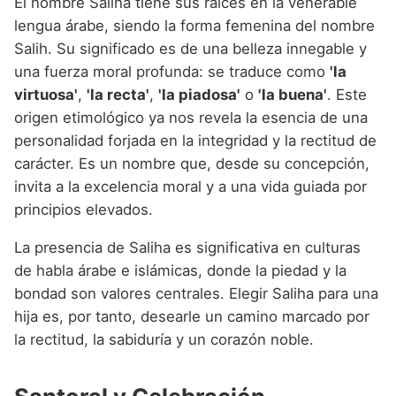
El nombre Saliha tiene sus raíces en la venerable
Nombres de Niña que empiezan por P
Nombres de Niña Suecos
Nombres de Niña Navarros
lengua árabe, siendo la forma femenina del nombre
Nombres de Niña que empiezan por Q
Salih. Su significado es de una belleza innegable y
Nombres de Niña Riojanos
una fuerza moral profunda: se traduce como
'la
Nombres de Niña que empiezan por R
Nombres de Niña Valencianos
virtuosa'
,
'la recta'
,
'la piadosa'
o
'la buena'
. Este
Nombres de Niña que empiezan por S
origen etimológico ya nos revela la esencia de una
Nombres de Niña Vascos
personalidad forjada en la integridad y la rectitud de
Nombres de Niña que empiezan por T
carácter. Es un nombre que, desde su concepción,
Nombres de Niña que empiezan por U
invita a la excelencia moral y a una vida guiada por
principios elevados.
Nombres de Niña que empiezan por V
La presencia de Saliha es significativa en culturas
Nombres de Niña que empiezan por W
de habla árabe e islámicas, donde la piedad y la
Nombres de Niña que empiezan por X
bondad son valores centrales. Elegir Saliha para una
hija es, por tanto, desearle un camino marcado por
Nombres de Niña que empiezan por Y
la rectitud, la sabiduría y un corazón noble.
Nombres de Niña que empiezan por Z