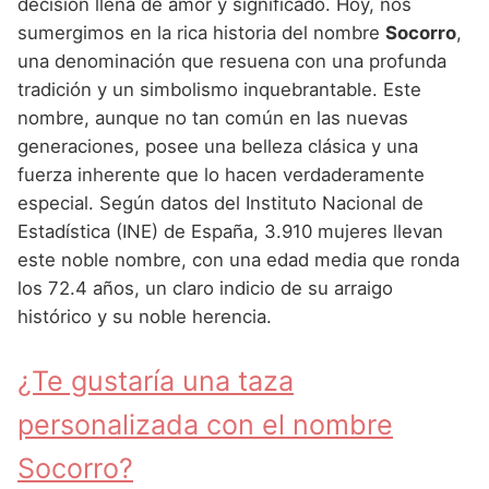
Nombres de Niña Andaluces
Buscar
decisión llena de amor y significado. Hoy, nos
Nombres de Niña que empiezan por E
sumergimos en la rica historia del nombre
Socorro
,
Nombres de Niña Griegos
Nombres de Niña Chinos
Nombres de Niña Aragoneses
una denominación que resuena con una profunda
Nombres de Niña que empiezan por F
Nombres de Niña Mitológicos
Nombres de Niña Franceses
Nombres de Niña Asturianos
tradición y un simbolismo inquebrantable. Este
Nombres de Niña que empiezan por G
nombre, aunque no tan común en las nuevas
Nombres de Niña Romanos
Nombres de Niña Hispanoamericanos
Nombres de Niña Baleares
generaciones, posee una belleza clásica y una
Nombres de Niña que empiezan por H
Nombres de Niña Vikingos
Nombres de Niña Ingleses
Nombres de Niña Canarios
fuerza inherente que lo hacen verdaderamente
Nombres de Niña que empiezan por I
especial. Según datos del Instituto Nacional de
Nombres de Niña Italianos
Nombres de Niña Cantabros
Estadística (INE) de España, 3.910 mujeres llevan
Nombres de Niña que empiezan por J
Nombres de Niña Japoneses
Nombres de Niña Castellanos
este noble nombre, con una edad media que ronda
Nombres de Niña que empiezan por K
los 72.4 años, un claro indicio de su arraigo
Nombres de Niña Judios
Nombres de Niña Catalanes
histórico y su noble herencia.
Nombres de Niña que empiezan por L
Nombres de Niña Marroquies
Nombres de Niña Extremeños
Nombres de Niña que empiezan por M
¿Te gustaría una taza
Nombres de Niña Portugueses
Nombres de Niña Gallegos
Nombres de Niña que empiezan por N
personalizada con el nombre
Nombres de Niña Rumanos
Nombres de Niña Madrileños
Nombres de Niña que empiezan por O
Socorro?
Nombres de Niña Rusos
Nombres de Niña Murcianos