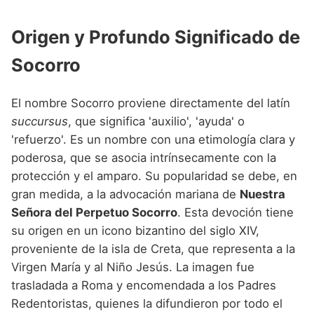
Nombres de Niña que empiezan por P
Nombres de Niña Suecos
Nombres de Niña Navarros
Origen y Profundo Significado de
Nombres de Niña que empiezan por Q
Nombres de Niña Riojanos
Socorro
Nombres de Niña que empiezan por R
Nombres de Niña Valencianos
Nombres de Niña que empiezan por S
Nombres de Niña Vascos
El nombre Socorro proviene directamente del latín
Nombres de Niña que empiezan por T
succursus
, que significa 'auxilio', 'ayuda' o
'refuerzo'. Es un nombre con una etimología clara y
Nombres de Niña que empiezan por U
poderosa, que se asocia intrínsecamente con la
Nombres de Niña que empiezan por V
protección y el amparo. Su popularidad se debe, en
gran medida, a la advocación mariana de
Nuestra
Nombres de Niña que empiezan por W
Señora del Perpetuo Socorro
. Esta devoción tiene
Nombres de Niña que empiezan por X
su origen en un icono bizantino del siglo XIV,
proveniente de la isla de Creta, que representa a la
Nombres de Niña que empiezan por Y
Virgen María y al Niño Jesús. La imagen fue
Nombres de Niña que empiezan por Z
trasladada a Roma y encomendada a los Padres
Redentoristas, quienes la difundieron por todo el