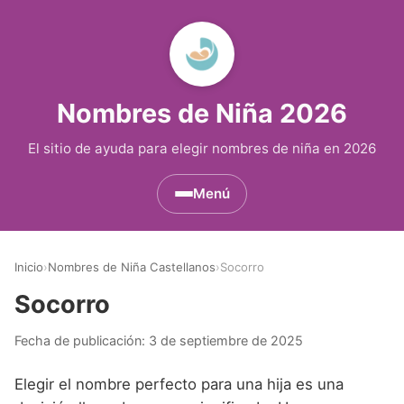
Nombres de Niña 2026
El sitio de ayuda para elegir nombres de niña en 2026
Menú
Nombres de Niña por Inicial
▾
Inicio
›
Nombres de Niña Castellanos
›
Socorro
Nombres de Niña que empiezan por A
Nombres de Niña Históricos
▾
Socorro
Nombres de Niña que empiezan por B
Nombres de Niña de Origen Biblico
Nombres de Niña Extranjeros
▾
Fecha de publicación:
3 de septiembre de 2025
Nombres de Niña que empiezan por C
Nombres de Niña Celtas
Nombres de Niña Alemanes
Nombres de Regiones de España
▾
Elegir el nombre perfecto para una hija es una
Nombres de Niña que empiezan por D
Nombres de Niña Egipcios
Nombres de Niña Americanos