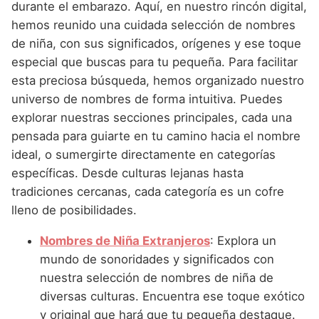
Nombres de Niña Andaluces
Buscar
durante el embarazo. Aquí, en nuestro rincón digital,
Nombres de Niña que empiezan por E
Nombres de Niña Griegos
hemos reunido una cuidada selección de nombres
Nombres de Niña Chinos
Nombres de Niña Aragoneses
de niña, con sus significados, orígenes y ese toque
Nombres de Niña que empiezan por F
Nombres de Niña Mitológicos
Nombres de Niña Franceses
Nombres de Niña Asturianos
especial que buscas para tu pequeña. Para facilitar
Nombres de Niña que empiezan por G
Nombres de Niña Romanos
esta preciosa búsqueda, hemos organizado nuestro
Nombres de Niña Hispanoamericanos
Nombres de Niña Baleares
universo de nombres de forma intuitiva. Puedes
Nombres de Niña que empiezan por H
Nombres de Niña Vikingos
Nombres de Niña Ingleses
Nombres de Niña Canarios
explorar nuestras secciones principales, cada una
Nombres de Niña que empiezan por I
pensada para guiarte en tu camino hacia el nombre
Nombres de Niña Italianos
Nombres de Niña Cantabros
ideal, o sumergirte directamente en categorías
Nombres de Niña que empiezan por J
Nombres de Niña Japoneses
Nombres de Niña Castellanos
específicas. Desde culturas lejanas hasta
Nombres de Niña que empiezan por K
tradiciones cercanas, cada categoría es un cofre
Nombres de Niña Judios
Nombres de Niña Catalanes
lleno de posibilidades.
Nombres de Niña que empiezan por L
Nombres de Niña Marroquies
Nombres de Niña Extremeños
Nombres de Niña Extranjeros
: Explora un
Nombres de Niña que empiezan por M
Nombres de Niña Portugueses
Nombres de Niña Gallegos
mundo de sonoridades y significados con
Nombres de Niña que empiezan por N
Nombres de Niña Rumanos
nuestra selección de nombres de niña de
Nombres de Niña Madrileños
diversas culturas. Encuentra ese toque exótico
Nombres de Niña que empiezan por O
Nombres de Niña Rusos
Nombres de Niña Murcianos
y original que hará que tu pequeña destaque.