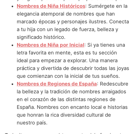
Nombres de Niña que empiezan por P
Nombres de Niña Suecos
Nombres de Niña Históricos
: Sumérgete en la
Nombres de Niña Navarros
elegancia atemporal de nombres que han
Nombres de Niña que empiezan por Q
Nombres de Niña Riojanos
marcado épocas y personajes ilustres. Conecta
Nombres de Niña que empiezan por R
a tu hija con un legado de fuerza, belleza y
Nombres de Niña Valencianos
significado histórico.
Nombres de Niña que empiezan por S
Nombres de Niña Vascos
Nombres de Niña por Inicial
: Si ya tienes una
Nombres de Niña que empiezan por T
letra favorita en mente, esta es tu sección
ideal para empezar a explorar. Una manera
Nombres de Niña que empiezan por U
práctica y divertida de descubrir todas las joyas
Nombres de Niña que empiezan por V
que comienzan con la inicial de tus sueños.
Nombres de Regiones de España
: Redescubre
Nombres de Niña que empiezan por W
la belleza y la tradición de nombres arraigados
Nombres de Niña que empiezan por X
en el corazón de las distintas regiones de
España. Nombres con encanto local e historias
Nombres de Niña que empiezan por Y
que honran la rica diversidad cultural de
Nombres de Niña que empiezan por Z
nuestro país.