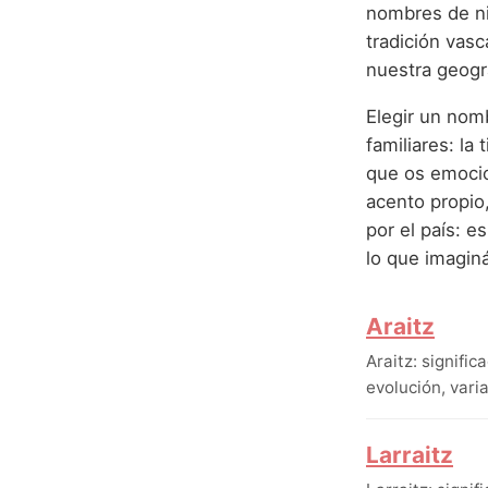
nombres de ni
tradición vas
nuestra geogra
Elegir un nom
familiares: la
que os emocio
acento propio,
por el país: 
lo que imaginá
Araitz
Araitz: signifi
evolución, vari
Larraitz