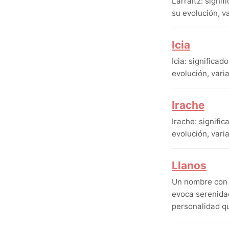
Larraitz: signi
su evolución, v
Icia
Icia: significa
evolución, vari
Irache
Irache: signifi
evolución, vari
Llanos
Un nombre con r
evoca serenidad
personalidad qu