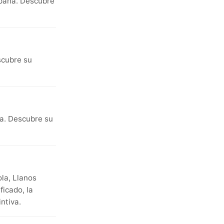
España. Descubre
escubre su
ña. Descubre su
la, Llanos
ficado, la
ntiva.