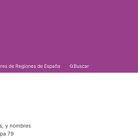
res de Regiones de España
Buscar
a
es, y nombres
upa 79