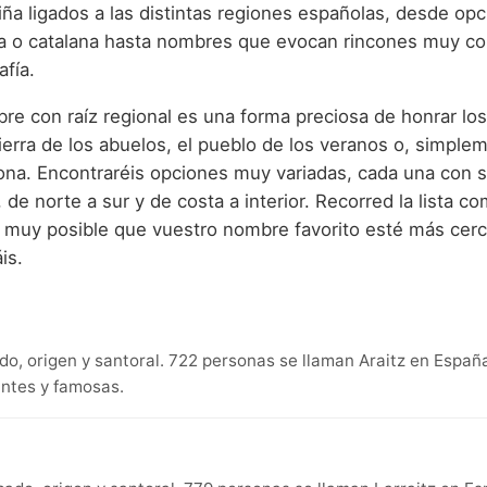
ña ligados a las distintas regiones españolas, desde op
ca o catalana hasta nombres que evocan rincones muy c
fía.
bre con raíz regional es una forma preciosa de honrar lo
 tierra de los abuelos, el pueblo de los veranos o, simple
na. Encontraréis opciones muy variadas, cada una con su
 de norte a sur y de costa a interior. Recorred la lista co
es muy posible que vuestro nombre favorito esté más cer
is.
cado, origen y santoral. 722 personas se llaman Araitz en Espa
antes y famosas.