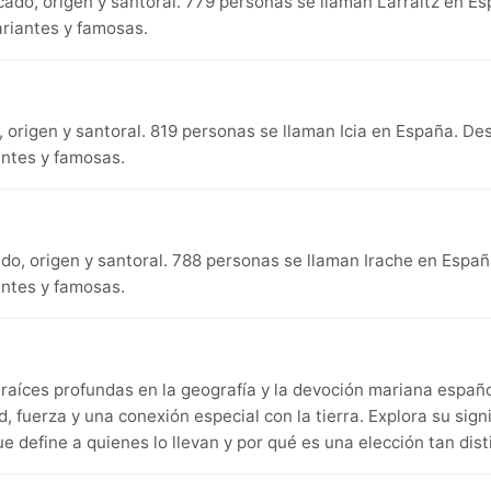
ficado, origen y santoral. 779 personas se llaman Larraitz en 
ariantes y famosas.
do, origen y santoral. 819 personas se llaman Icia en España. D
antes y famosas.
cado, origen y santoral. 788 personas se llaman Irache en Espa
antes y famosas.
aíces profundas en la geografía y la devoción mariana españo
, fuerza y una conexión especial con la tierra. Explora su signi
e define a quienes lo llevan y por qué es una elección tan disti