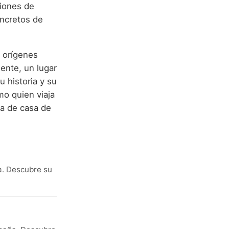
ciones de
oncretos de
s orígenes
mente, un lugar
 historia y su
mo quien viaja
ca de casa de
ña. Descubre su