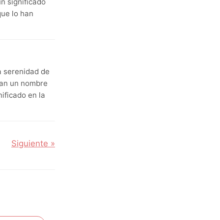
n significado
que lo han
a serenidad de
scan un nombre
ificado en la
Siguiente »