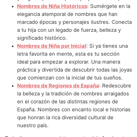
Nombres de Niña que empiezan por P
Nombres de Niña Suecos
Nombres de Niña Históricos
: Sumérgete en la
Nombres de Niña Navarros
elegancia atemporal de nombres que han
Nombres de Niña que empiezan por Q
Nombres de Niña Riojanos
marcado épocas y personajes ilustres. Conecta
Nombres de Niña que empiezan por R
a tu hija con un legado de fuerza, belleza y
Nombres de Niña Valencianos
significado histórico.
Nombres de Niña que empiezan por S
Nombres de Niña Vascos
Nombres de Niña por Inicial
: Si ya tienes una
Nombres de Niña que empiezan por T
letra favorita en mente, esta es tu sección
ideal para empezar a explorar. Una manera
Nombres de Niña que empiezan por U
práctica y divertida de descubrir todas las joyas
Nombres de Niña que empiezan por V
que comienzan con la inicial de tus sueños.
Nombres de Regiones de España
: Redescubre
Nombres de Niña que empiezan por W
la belleza y la tradición de nombres arraigados
Nombres de Niña que empiezan por X
en el corazón de las distintas regiones de
España. Nombres con encanto local e historias
Nombres de Niña que empiezan por Y
que honran la rica diversidad cultural de
Nombres de Niña que empiezan por Z
nuestro país.