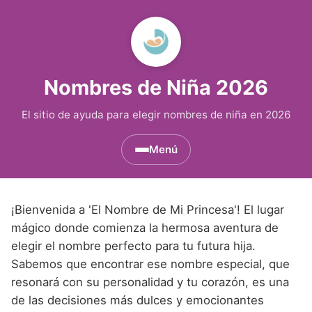
Nombres de Niña 2026
El sitio de ayuda para elegir nombres de niña en 2026
Menú
Nombres de Niña por Inicial
▾
¡Bienvenida a 'El Nombre de Mi Princesa'! El lugar
Nombres de Niña que empiezan por A
Nombres de Niña Históricos
▾
mágico donde comienza la hermosa aventura de
elegir el nombre perfecto para tu futura hija.
Nombres de Niña que empiezan por B
Nombres de Niña de Origen Biblico
Nombres de Niña Extranjeros
▾
Sabemos que encontrar ese nombre especial, que
Nombres de Niña que empiezan por C
Nombres de Niña Celtas
resonará con su personalidad y tu corazón, es una
Nombres de Niña Alemanes
Nombres de Regiones de España
▾
de las decisiones más dulces y emocionantes
Nombres de Niña que empiezan por D
Nombres de Niña Egipcios
Nombres de Niña Americanos