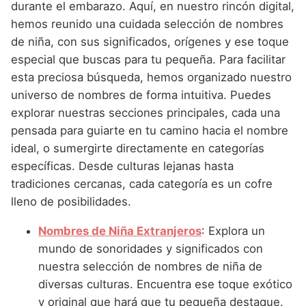
Nombres de Niña Andaluces
Buscar
durante el embarazo. Aquí, en nuestro rincón digital,
Nombres de Niña que empiezan por E
Nombres de Niña Griegos
hemos reunido una cuidada selección de nombres
Nombres de Niña Chinos
Nombres de Niña Aragoneses
de niña, con sus significados, orígenes y ese toque
Nombres de Niña que empiezan por F
Nombres de Niña Mitológicos
Nombres de Niña Franceses
Nombres de Niña Asturianos
especial que buscas para tu pequeña. Para facilitar
Nombres de Niña que empiezan por G
Nombres de Niña Romanos
esta preciosa búsqueda, hemos organizado nuestro
Nombres de Niña Hispanoamericanos
Nombres de Niña Baleares
universo de nombres de forma intuitiva. Puedes
Nombres de Niña que empiezan por H
Nombres de Niña Vikingos
Nombres de Niña Ingleses
Nombres de Niña Canarios
explorar nuestras secciones principales, cada una
Nombres de Niña que empiezan por I
pensada para guiarte en tu camino hacia el nombre
Nombres de Niña Italianos
Nombres de Niña Cantabros
ideal, o sumergirte directamente en categorías
Nombres de Niña que empiezan por J
Nombres de Niña Japoneses
Nombres de Niña Castellanos
específicas. Desde culturas lejanas hasta
Nombres de Niña que empiezan por K
tradiciones cercanas, cada categoría es un cofre
Nombres de Niña Judios
Nombres de Niña Catalanes
lleno de posibilidades.
Nombres de Niña que empiezan por L
Nombres de Niña Marroquies
Nombres de Niña Extremeños
Nombres de Niña Extranjeros
: Explora un
Nombres de Niña que empiezan por M
Nombres de Niña Portugueses
Nombres de Niña Gallegos
mundo de sonoridades y significados con
Nombres de Niña que empiezan por N
Nombres de Niña Rumanos
nuestra selección de nombres de niña de
Nombres de Niña Madrileños
diversas culturas. Encuentra ese toque exótico
Nombres de Niña que empiezan por O
Nombres de Niña Rusos
Nombres de Niña Murcianos
y original que hará que tu pequeña destaque.