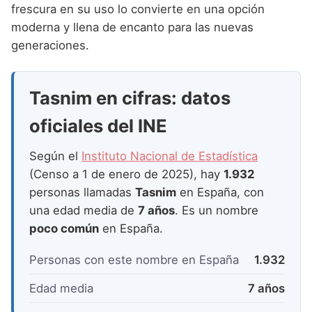
Nombres de Niña que empiezan por P
frescura en su uso lo convierte en una opción
Nombres de Niña Suecos
Nombres de Niña Navarros
moderna y llena de encanto para las nuevas
Nombres de Niña que empiezan por Q
Nombres de Niña Riojanos
generaciones.
Nombres de Niña que empiezan por R
Nombres de Niña Valencianos
Nombres de Niña que empiezan por S
Tasnim en cifras: datos
Nombres de Niña Vascos
Nombres de Niña que empiezan por T
oficiales del INE
Nombres de Niña que empiezan por U
Según el
Instituto Nacional de Estadística
Nombres de Niña que empiezan por V
(Censo a 1 de enero de 2025), hay
1.932
personas llamadas
Tasnim
en España, con
Nombres de Niña que empiezan por W
una edad media de
7 años
. Es un nombre
Nombres de Niña que empiezan por X
poco común
en España.
Nombres de Niña que empiezan por Y
Personas con este nombre en España
1.932
Nombres de Niña que empiezan por Z
Edad media
7 años