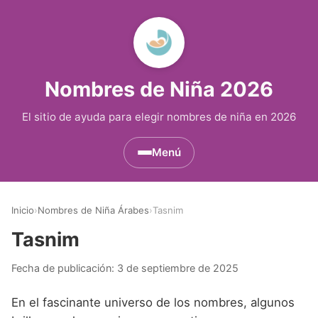
Nombres de Niña 2026
El sitio de ayuda para elegir nombres de niña en 2026
Menú
Nombres de Niña por Inicial
▾
Inicio
›
Nombres de Niña Árabes
›
Tasnim
Nombres de Niña que empiezan por A
Nombres de Niña Históricos
▾
Tasnim
Nombres de Niña que empiezan por B
Nombres de Niña de Origen Biblico
Nombres de Niña Extranjeros
▾
Fecha de publicación:
3 de septiembre de 2025
Nombres de Niña que empiezan por C
Nombres de Niña Celtas
Nombres de Niña Alemanes
Nombres de Regiones de España
▾
En el fascinante universo de los nombres, algunos
Nombres de Niña que empiezan por D
Nombres de Niña Egipcios
Nombres de Niña Americanos