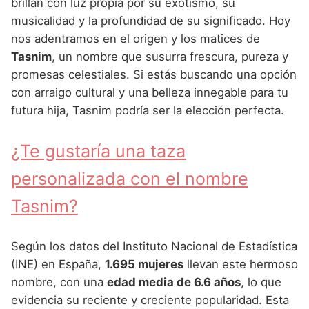
Nombres de Niña Andaluces
Buscar
brillan con luz propia por su exotismo, su
Nombres de Niña que empiezan por E
musicalidad y la profundidad de su significado. Hoy
Nombres de Niña Griegos
Nombres de Niña Chinos
Nombres de Niña Aragoneses
nos adentramos en el origen y los matices de
Nombres de Niña que empiezan por F
Nombres de Niña Mitológicos
Nombres de Niña Franceses
Nombres de Niña Asturianos
Tasnim
, un nombre que susurra frescura, pureza y
Nombres de Niña que empiezan por G
promesas celestiales. Si estás buscando una opción
Nombres de Niña Romanos
Nombres de Niña Hispanoamericanos
Nombres de Niña Baleares
con arraigo cultural y una belleza innegable para tu
Nombres de Niña que empiezan por H
Nombres de Niña Vikingos
Nombres de Niña Ingleses
Nombres de Niña Canarios
futura hija, Tasnim podría ser la elección perfecta.
Nombres de Niña que empiezan por I
Nombres de Niña Italianos
Nombres de Niña Cantabros
¿Te gustaría una taza
Nombres de Niña que empiezan por J
Nombres de Niña Japoneses
Nombres de Niña Castellanos
personalizada con el nombre
Nombres de Niña que empiezan por K
Nombres de Niña Judios
Nombres de Niña Catalanes
Tasnim?
Nombres de Niña que empiezan por L
Nombres de Niña Marroquies
Nombres de Niña Extremeños
Nombres de Niña que empiezan por M
Nombres de Niña Portugueses
Nombres de Niña Gallegos
Según los datos del Instituto Nacional de Estadística
Nombres de Niña que empiezan por N
(INE) en España,
1.695 mujeres
llevan este hermoso
Nombres de Niña Rumanos
Nombres de Niña Madrileños
nombre, con una
edad media de 6.6 años
, lo que
Nombres de Niña que empiezan por O
Nombres de Niña Rusos
Nombres de Niña Murcianos
evidencia su reciente y creciente popularidad. Esta