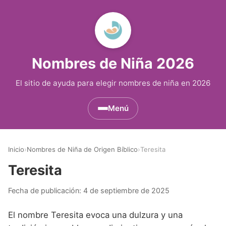
Nombres de Niña 2026
El sitio de ayuda para elegir nombres de niña en 2026
Menú
Nombres de Niña por Inicial
▾
Inicio
›
Nombres de Niña de Origen Bíblico
›
Teresita
Nombres de Niña que empiezan por A
Nombres de Niña Históricos
▾
Teresita
Nombres de Niña que empiezan por B
Nombres de Niña de Origen Biblico
Nombres de Niña Extranjeros
▾
Fecha de publicación:
4 de septiembre de 2025
Nombres de Niña que empiezan por C
Nombres de Niña Celtas
Nombres de Niña Alemanes
Nombres de Regiones de España
▾
El nombre Teresita evoca una dulzura y una
Nombres de Niña que empiezan por D
Nombres de Niña Egipcios
Nombres de Niña Americanos