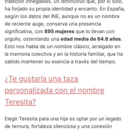
Nombres de Niña Andaluces
Buscar
tradición innegables, un diminutivo que, por sí solo,
Nombres de Niña que empiezan por E
ha forjado su propia identidad y encanto. En España,
Nombres de Niña Griegos
Nombres de Niña Chinos
Nombres de Niña Aragoneses
según los datos del INE, aunque no es un nombre
Nombres de Niña que empiezan por F
Nombres de Niña Mitológicos
Nombres de Niña Franceses
Nombres de Niña Asturianos
de reciente auge, conserva una presencia
Nombres de Niña que empiezan por G
significativa, con
895 mujeres
que lo llevan con
Nombres de Niña Romanos
Nombres de Niña Hispanoamericanos
Nombres de Niña Baleares
orgullo, ostentando una
edad media de 64.8 años
.
Nombres de Niña que empiezan por H
Nombres de Niña Vikingos
Nombres de Niña Ingleses
Nombres de Niña Canarios
Esto nos habla de un nombre clásico, arraigado en
Nombres de Niña que empiezan por I
la memoria colectiva y en la historia familiar, que ha
Nombres de Niña Italianos
Nombres de Niña Cantabros
sabido mantener su esencia a través del tiempo.
Nombres de Niña que empiezan por J
Nombres de Niña Japoneses
Nombres de Niña Castellanos
Nombres de Niña que empiezan por K
¿Te gustaría una taza
Nombres de Niña Judios
Nombres de Niña Catalanes
Nombres de Niña que empiezan por L
personalizada con el nombre
Nombres de Niña Marroquies
Nombres de Niña Extremeños
Nombres de Niña que empiezan por M
Teresita?
Nombres de Niña Portugueses
Nombres de Niña Gallegos
Nombres de Niña que empiezan por N
Nombres de Niña Rumanos
Nombres de Niña Madrileños
Elegir Teresita para una hija es optar por un legado
Nombres de Niña que empiezan por O
Nombres de Niña Rusos
Nombres de Niña Murcianos
de ternura, fortaleza silenciosa y una conexión