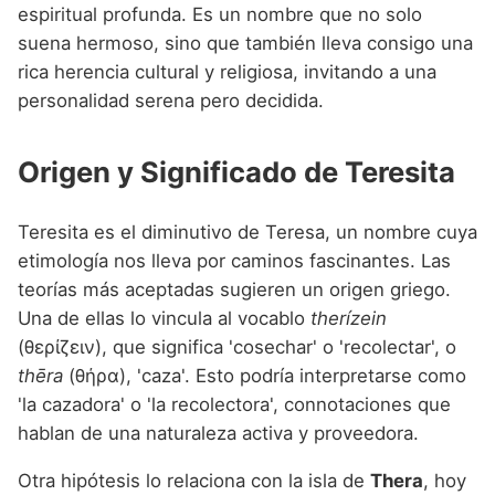
Nombres de Niña que empiezan por P
espiritual profunda. Es un nombre que no solo
Nombres de Niña Suecos
Nombres de Niña Navarros
suena hermoso, sino que también lleva consigo una
Nombres de Niña que empiezan por Q
Nombres de Niña Riojanos
rica herencia cultural y religiosa, invitando a una
Nombres de Niña que empiezan por R
personalidad serena pero decidida.
Nombres de Niña Valencianos
Nombres de Niña que empiezan por S
Nombres de Niña Vascos
Origen y Significado de Teresita
Nombres de Niña que empiezan por T
Nombres de Niña que empiezan por U
Teresita es el diminutivo de Teresa, un nombre cuya
etimología nos lleva por caminos fascinantes. Las
Nombres de Niña que empiezan por V
teorías más aceptadas sugieren un origen griego.
Nombres de Niña que empiezan por W
Una de ellas lo vincula al vocablo
therízein
(θερίζειν), que significa 'cosechar' o 'recolectar', o
Nombres de Niña que empiezan por X
thēra
(θήρα), 'caza'. Esto podría interpretarse como
Nombres de Niña que empiezan por Y
'la cazadora' o 'la recolectora', connotaciones que
hablan de una naturaleza activa y proveedora.
Nombres de Niña que empiezan por Z
Otra hipótesis lo relaciona con la isla de
Thera
, hoy