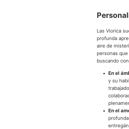
Personal
Las Viorica su
profunda aprec
aire de mister
personas que 
buscando cone
En el ám
y su hab
trabajad
colaborac
plenament
En el am
profunda 
entregán