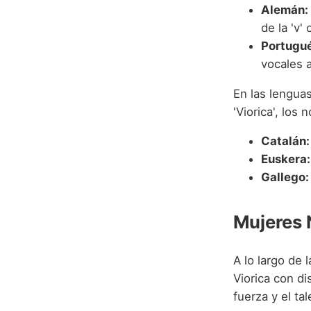
Alemán:
de la 'v' 
Portugué
vocales a
En las lengua
'Viorica', los
Catalán:
Euskera:
Gallego:
Mujeres 
A lo largo de 
Viorica con d
fuerza y el ta