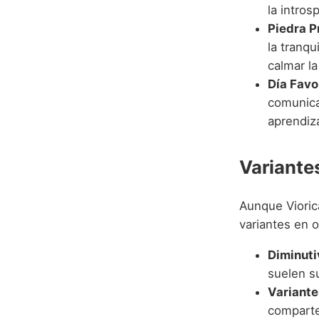
la intros
Piedra P
la tranqu
calmar la
Día Favo
comunicac
aprendiz
Variante
Aunque Vioric
variantes en o
Diminut
suelen su
Variante
comparten