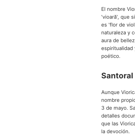
El nombre Vio
'vioară', que s
es 'flor de vi
naturaleza y c
aura de bellez
espiritualidad
poético.
Santoral
Aunque Vioric
nombre propio
3 de mayo. Sa
detalles docu
que las Viori
la devoción.