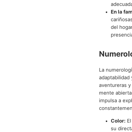
adecuada
En la fam
cariñosa
del hoga
presencia
Numerolo
La numerologí
adaptabilidad 
aventureras y
mente abierta,
impulsa a exp
constantemen
Color:
El
su direct