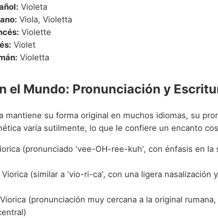
añol:
Violeta
iano:
Viola, Violetta
ncés:
Violette
és:
Violet
mán:
Violetta
en el Mundo: Pronunciación y Escritu
a mantiene su forma original en muchos idiomas, su pro
ética varía sutilmente, lo que le confiere un encanto co
orica (pronunciado 'vee-OH-ree-kuh', con énfasis en la
Viorica (similar a 'vio-ri-ca', con una ligera nasalización 
Viorica (pronunciación muy cercana a la original rumana,
central)