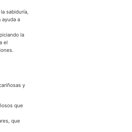
la sabiduría,
ta ayuda a
piciando la
a el
iones.
cariñosas y
iñosos que
ares, que