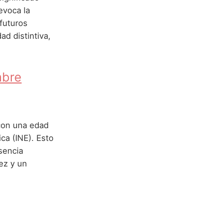
evoca la
 futuros
d distintiva,
mbre
 con una edad
ca (INE). Esto
sencia
ez y un