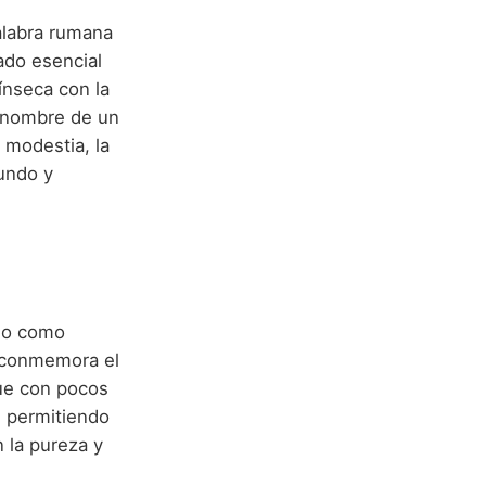
alabra rumana
icado esencial
rínseca con la
al nombre de un
 modestia, la
fundo y
ano como
e conmemora el
que con pocos
, permitiendo
 la pureza y