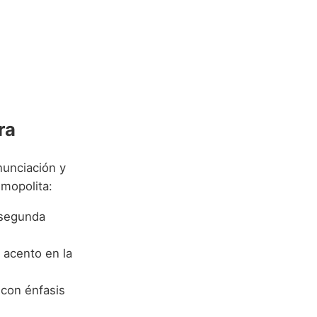
ra
nunciación y
smopolita:
 segunda
y acento en la
 con énfasis