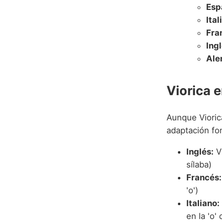
Esp
Ital
Fra
Ingl
Ale
Viorica 
Aunque Vioric
adaptación fon
Inglés:
Vi
sílaba)
Francés:
'o')
Italiano:
en la 'o' 