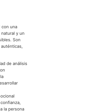
y con una
 natural y un
sibles. Son
 auténticas,
ad de análisis
Son
la
sarrollar
ocional
 confianza,
a la persona