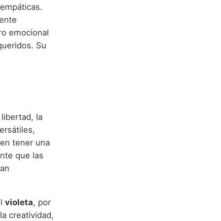
 empáticas.
mente
ro emocional
queridos. Su
libertad, la
ersátiles,
len tener una
nte que las
can
el
violeta
, por
la creatividad,