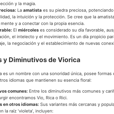
pección y la magia.
reciosa:
La
amatista
es su piedra preciosa, potenciando 
ilidad, la intuición y la protección. Se cree que la amatis
 mente y a conectar con la propia esencia.
rable:
El
miércoles
es considerado su día favorable, aus
ión, el intelecto y el movimiento. Es un día propicio par
aje, la negociación y el establecimiento de nuevas conex
s y Diminutivos de Viorica
a es un nombre con una sonoridad única, posee formas 
tros idiomas que mantienen su esencia floral:
ivos comunes:
Entre los diminutivos más comunes y car
rgir encontramos Vio, Rica o Rici.
s en otros idiomas:
Sus variantes más cercanas y popul
 la raíz 'violeta', incluyen: