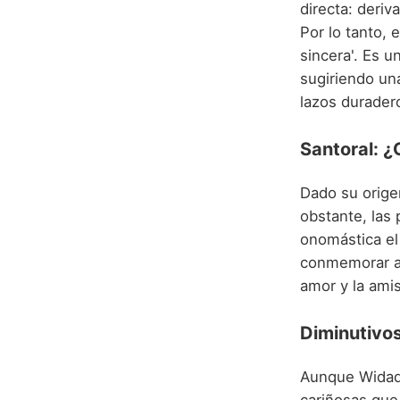
directa: deriva del verbo 'wadda' (دّ
Por lo tanto, e
sincera'. Es 
sugiriendo una
lazos duradero
Santoral: 
Dado su origen
obstante, las
onomástica e
conmemorar a 
amor y la ami
Diminutivos
Aunque Widad 