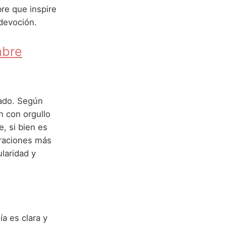
re que inspire
devoción.
mbre
iado. Según
n con orgullo
e, si bien es
eraciones más
ularidad y