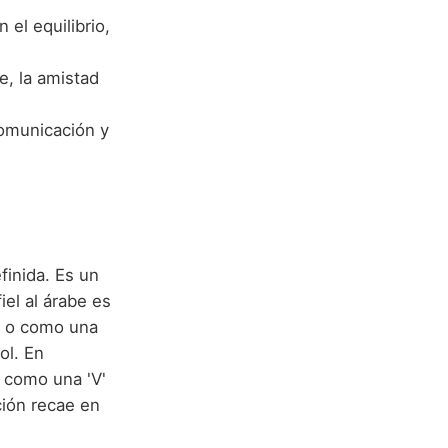
 el equilibrio,
e, la amistad
comunicación y
finida. Es un
iel al árabe es
r' o como una
ol. En
 como una 'V'
ción recae en