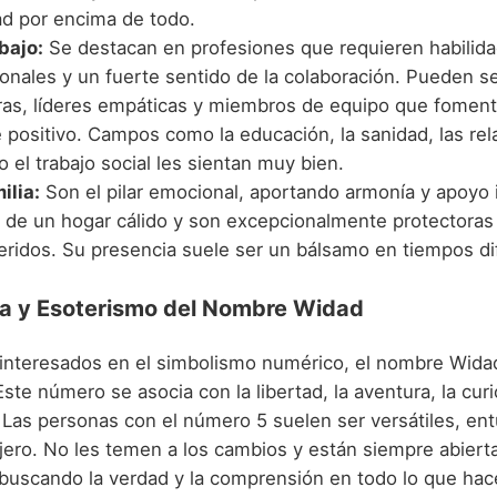
tad por encima de todo.
bajo:
Se destacan en profesiones que requieren habilid
sonales y un fuerte sentido de la colaboración. Pueden s
as, líderes empáticas y miembros de equipo que fomen
 positivo. Campos como la educación, la sanidad, las rel
o el trabajo social les sientan muy bien.
ilia:
Son el pilar emocional, aportando armonía y apoyo 
n de un hogar cálido y son excepcionalmente protectoras
eridos. Su presencia suele ser un bálsamo en tiempos dif
a y Esoterismo del Nombre Widad
 interesados en el simbolismo numérico, el nombre Wid
Este número se asocia con la libertad, la aventura, la curi
 Las personas con el número 5 suelen ser versátiles, ent
ajero. No les temen a los cambios y están siempre abiert
 buscando la verdad y la comprensión en todo lo que hac