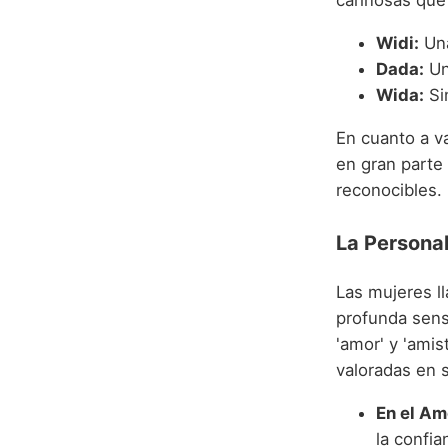
cariñosas que 
Widi:
Una
Dada:
Un 
Wida:
Si
En cuanto a v
en gran parte 
reconocibles.
La Persona
Las mujeres l
profunda sens
'amor' y 'amis
valoradas en 
En el Am
la confi