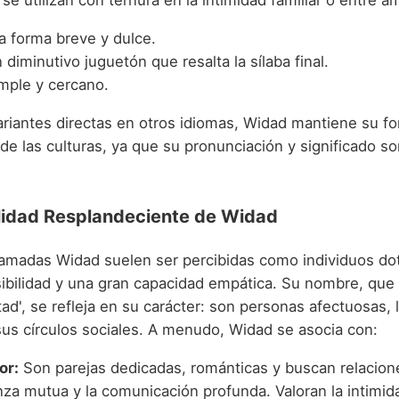
se utilizan con ternura en la intimidad familiar o entre a
 forma breve y dulce.
diminutivo juguetón que resalta la sílaba final.
mple y cercano.
ariantes directas en otros idiomas, Widad mantiene su fo
de las culturas, ya que su pronunciación y significado s
lidad Resplandeciente de Widad
lamadas Widad suelen ser percibidas como individuos do
ibilidad y una gran capacidad empática. Su nombre, que 
tad', se refleja en su carácter: son personas afectuosas,
sus círculos sociales. A menudo, Widad se asocia con:
or:
Son parejas dedicadas, románticas y buscan relacio
anza mutua y la comunicación profunda. Valoran la intimi