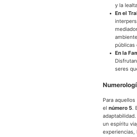
y la leal
En el Tra
interper
mediador
ambiente
públicas 
En la Fam
Disfruta
seres qu
Numerologí
Para aquellos
el
número 5
. 
adaptabilidad.
un espíritu vi
experiencias,