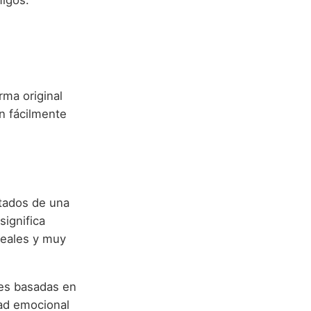
migos:
rma original
on fácilmente
tados de una
significa
 leales y muy
nes basadas en
dad emocional