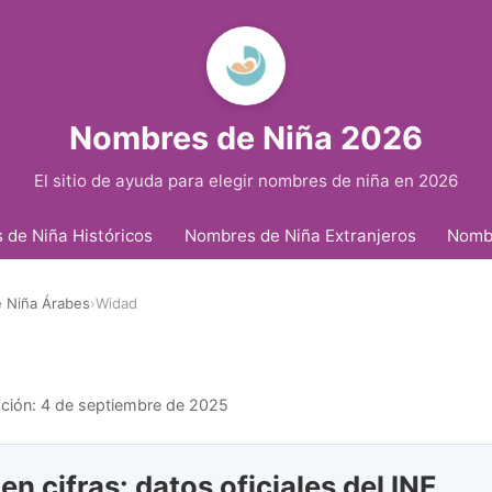
Nombres de Niña 2026
El sitio de ayuda para elegir nombres de niña en 2026
de Niña Históricos
Nombres de Niña Extranjeros
Nomb
 Niña Árabes
›
Widad
ación:
4 de septiembre de 2025
n cifras: datos oficiales del INE