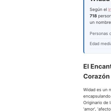
Según el
I
718
person
un nombr
Personas 
Edad medi
El Encan
Corazón
Widad es un n
encapsulando 
Originario de 
'amor', 'afect