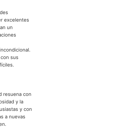
ades
er excelentes
tan un
aciones
incondicional.
 con sus
íciles.
ad resuena con
osidad y la
usiastas y con
as a nuevas
en.