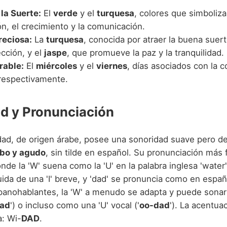
 la Suerte:
El
verde
y el
turquesa
, colores que simbolizan
ón, el crecimiento y la comunicación.
reciosa:
La
turquesa
, conocida por atraer la buena suert
ección, y el
jaspe
, que promueve la paz y la tranquilidad.
rable:
El
miércoles
y el
viernes
, días asociados con la 
 respectivamente.
d y Pronunciación
ad, de origen árabe, posee una sonoridad suave pero de
abo y agudo
, sin tilde en español. Su pronunciación más f
donde la 'W' suena como la 'U' en la palabra inglesa 'wate
ida de una 'I' breve, y 'dad' se pronuncia como en españ
panohablantes, la 'W' a menudo se adapta y puede sonar
ad
') o incluso como una 'U' vocal ('
oo-dad
'). La acentua
a: Wi-
DAD
.