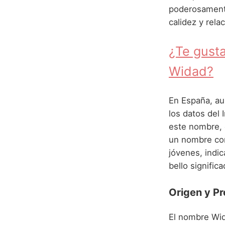
poderosamente
calidez y rel
¿Te gusta
Widad?
En España, au
los datos del 
este nombre,
un nombre con
jóvenes, indic
bello significa
Origen y P
El nombre Widad tiene sus