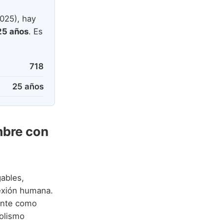
025), hay
25 años
. Es
718
25 años
mbre con
ables,
nexión humana.
mente como
bolismo