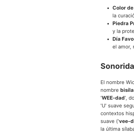
Color de
la curaci
Piedra P
y la prot
Día Favo
el amor,
Sonorida
El nombre Wid
nombre
bisíl
'
WEE-dad
', 
'U' suave segu
contextos his
suave ('
vee-d
la última sílab