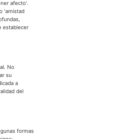
 o 'amistad
rofundas,
e establecer
al. No
ar su
dicada a
alidad del
lgunas formas