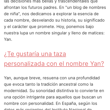
Nombres de Niña Andaluces
Buscar
las decisiones más bellas y trascendentales que
Nombres de Niña que empiezan por E
afrontan los futuros padres. En "un blog de nombres
Nombres de Niña Griegos
Nombres de Niña Chinos
Nombres de Niña Aragoneses
de niña", nos dedicamos a explorar la esencia de
Nombres de Niña que empiezan por F
Nombres de Niña Mitológicos
Nombres de Niña Franceses
Nombres de Niña Asturianos
cada nombre, desvelando su historia, su significado
Nombres de Niña que empiezan por G
y el carácter que promete. Hoy, ponemos bajo
Nombres de Niña Romanos
Nombres de Niña Hispanoamericanos
Nombres de Niña Baleares
nuestra lupa un nombre singular y lleno de matices:
Nombres de Niña que empiezan por H
Nombres de Niña Vikingos
Nombres de Niña Ingleses
Nombres de Niña Canarios
Yan.
Nombres de Niña que empiezan por I
Nombres de Niña Italianos
Nombres de Niña Cantabros
¿Te gustaría una taza
Nombres de Niña que empiezan por J
Nombres de Niña Japoneses
Nombres de Niña Castellanos
personalizada con el nombre Yan?
Nombres de Niña que empiezan por K
Nombres de Niña Judios
Nombres de Niña Catalanes
Nombres de Niña que empiezan por L
Nombres de Niña Marroquies
Nombres de Niña Extremeños
Yan, aunque breve, resuena con una profundidad
Nombres de Niña que empiezan por M
que evoca tanto la tradición ancestral como la
Nombres de Niña Portugueses
Nombres de Niña Gallegos
modernidad. Su sonoridad distintiva lo convierte en
Nombres de Niña que empiezan por N
Nombres de Niña Rumanos
Nombres de Niña Madrileños
una opción intrigante para aquellos que buscan un
Nombres de Niña que empiezan por O
nombre con personalidad. En España, según los
Nombres de Niña Rusos
Nombres de Niña Murcianos
datos más recientes del Instituto Nacional de