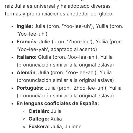
raíz Julia es universal y ha adoptado diversas
formas y pronunciaciones alrededor del globo:
Inglés:
Julia (pron. 'Yoo-lee-uh'), Yuliia (pron.
'Yoo-lee-uh')
Francés:
Julie (pron. 'Zhoo-lee'), Yuliia (pron.
'Yoo-lee-yah', adaptado al acento)
Italiano:
Giulia (pron. 'Joo-lee-ah'), Yuliia
(pronunciación similar a la original eslava)
Alemán:
Julia (pron. 'Yoo-lee-ah'), Yuliia
(pronunciación similar a la original eslava)
Portugués:
Júlia (pron. 'Zhoo-lee-uh'), Yuliia
(pronunciación similar a la original eslava)
En lenguas cooficiales de España:
Catalán:
Júlia
Gallego:
Xulia
Euskera:
Julia, Juliene