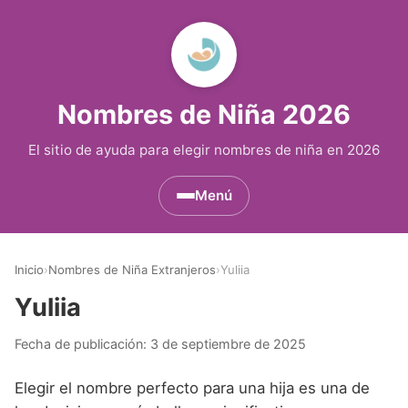
Nombres de Niña 2026
El sitio de ayuda para elegir nombres de niña en 2026
Menú
Nombres de Niña por Inicial
▾
Inicio
›
Nombres de Niña Extranjeros
›
Yuliia
Nombres de Niña que empiezan por A
Nombres de Niña Históricos
▾
Yuliia
Nombres de Niña que empiezan por B
Nombres de Niña de Origen Biblico
Nombres de Niña Extranjeros
▾
Fecha de publicación:
3 de septiembre de 2025
Nombres de Niña que empiezan por C
Nombres de Niña Celtas
Nombres de Niña Alemanes
Nombres de Regiones de España
▾
Elegir el nombre perfecto para una hija es una de
Nombres de Niña que empiezan por D
Nombres de Niña Egipcios
Nombres de Niña Americanos