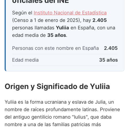
oficiales del INE
Nombres de Niña que empiezan por P
Nombres de Niña Suecos
Nombres de Niña Navarros
Según el
Instituto Nacional de Estadística
Nombres de Niña que empiezan por Q
Nombres de Niña Riojanos
(Censo a 1 de enero de 2025), hay
2.405
Nombres de Niña que empiezan por R
personas llamadas
Yuliia
en España, con una
Nombres de Niña Valencianos
edad media de
35 años
.
Nombres de Niña que empiezan por S
Nombres de Niña Vascos
Nombres de Niña que empiezan por T
Personas con este nombre en España
2.405
Nombres de Niña que empiezan por U
Edad media
35 años
Nombres de Niña que empiezan por V
Nombres de Niña que empiezan por W
Origen y Significado de Yuliia
Nombres de Niña que empiezan por X
Yuliia es la forma ucraniana y eslava de Julia, un
Nombres de Niña que empiezan por Y
nombre de raíces profundamente latinas. Proviene
Nombres de Niña que empiezan por Z
del antiguo gentilicio romano "Iulius", que daba
nombre a una de las familias patricias más