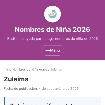
Nombres de Niña 2026
El sitio de ayuda para elegir nombres de niña en 2026
Menú
Nombres de Niña por Inicial
▾
Inicio
›
Nombres de Niña Árabes
›
Zuleima
Nombres de Niña que empiezan por A
Nombres de Niña Históricos
▾
Zuleima
Nombres de Niña que empiezan por B
Nombres de Niña de Origen Biblico
Nombres de Niña Extranjeros
▾
Fecha de publicación:
4 de septiembre de 2025
Nombres de Niña que empiezan por C
Nombres de Niña Celtas
Nombres de Niña Alemanes
Nombres de Regiones de España
▾
Nombres de Niña que empiezan por D
Nombres de Niña Egipcios
Nombres de Niña Americanos