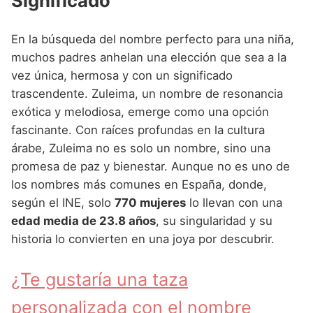
Significado
Nombres de Niña que empiezan por P
Nombres de Niña Suecos
Nombres de Niña Navarros
Nombres de Niña que empiezan por Q
En la búsqueda del nombre perfecto para una niña,
Nombres de Niña Riojanos
muchos padres anhelan una elección que sea a la
Nombres de Niña que empiezan por R
Nombres de Niña Valencianos
vez única, hermosa y con un significado
Nombres de Niña que empiezan por S
trascendente. Zuleima, un nombre de resonancia
Nombres de Niña Vascos
exótica y melodiosa, emerge como una opción
Nombres de Niña que empiezan por T
fascinante. Con raíces profundas en la cultura
Nombres de Niña que empiezan por U
árabe, Zuleima no es solo un nombre, sino una
promesa de paz y bienestar. Aunque no es uno de
Nombres de Niña que empiezan por V
los nombres más comunes en España, donde,
Nombres de Niña que empiezan por W
según el INE, solo
770 mujeres
lo llevan con una
edad media de 23.8 años
, su singularidad y su
Nombres de Niña que empiezan por X
historia lo convierten en una joya por descubrir.
Nombres de Niña que empiezan por Y
¿Te gustaría una taza
Nombres de Niña que empiezan por Z
personalizada con el nombre