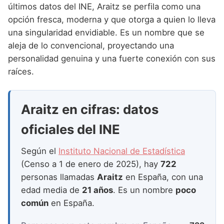
Nombres de Niña que empiezan por P
últimos datos del INE, Araitz se perfila como una
Nombres de Niña Suecos
Nombres de Niña Navarros
opción fresca, moderna y que otorga a quien lo lleva
Nombres de Niña que empiezan por Q
Nombres de Niña Riojanos
una singularidad envidiable. Es un nombre que se
Nombres de Niña que empiezan por R
aleja de lo convencional, proyectando una
Nombres de Niña Valencianos
personalidad genuina y una fuerte conexión con sus
Nombres de Niña que empiezan por S
Nombres de Niña Vascos
raíces.
Nombres de Niña que empiezan por T
Nombres de Niña que empiezan por U
Araitz en cifras: datos
Nombres de Niña que empiezan por V
oficiales del INE
Nombres de Niña que empiezan por W
Según el
Instituto Nacional de Estadística
Nombres de Niña que empiezan por X
(Censo a 1 de enero de 2025), hay
722
personas llamadas
Araitz
en España, con una
Nombres de Niña que empiezan por Y
edad media de
21 años
. Es un nombre
poco
Nombres de Niña que empiezan por Z
común
en España.