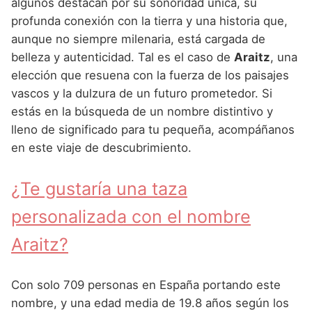
Nombres de Niña Andaluces
Buscar
algunos destacan por su sonoridad única, su
Nombres de Niña que empiezan por E
profunda conexión con la tierra y una historia que,
Nombres de Niña Griegos
Nombres de Niña Chinos
Nombres de Niña Aragoneses
aunque no siempre milenaria, está cargada de
Nombres de Niña que empiezan por F
Nombres de Niña Mitológicos
Nombres de Niña Franceses
Nombres de Niña Asturianos
belleza y autenticidad. Tal es el caso de
Araitz
, una
Nombres de Niña que empiezan por G
elección que resuena con la fuerza de los paisajes
Nombres de Niña Romanos
Nombres de Niña Hispanoamericanos
Nombres de Niña Baleares
vascos y la dulzura de un futuro prometedor. Si
Nombres de Niña que empiezan por H
Nombres de Niña Vikingos
Nombres de Niña Ingleses
Nombres de Niña Canarios
estás en la búsqueda de un nombre distintivo y
Nombres de Niña que empiezan por I
lleno de significado para tu pequeña, acompáñanos
Nombres de Niña Italianos
Nombres de Niña Cantabros
en este viaje de descubrimiento.
Nombres de Niña que empiezan por J
Nombres de Niña Japoneses
Nombres de Niña Castellanos
Nombres de Niña que empiezan por K
¿Te gustaría una taza
Nombres de Niña Judios
Nombres de Niña Catalanes
Nombres de Niña que empiezan por L
personalizada con el nombre
Nombres de Niña Marroquies
Nombres de Niña Extremeños
Nombres de Niña que empiezan por M
Araitz?
Nombres de Niña Portugueses
Nombres de Niña Gallegos
Nombres de Niña que empiezan por N
Nombres de Niña Rumanos
Nombres de Niña Madrileños
Con solo 709 personas en España portando este
Nombres de Niña que empiezan por O
Nombres de Niña Rusos
Nombres de Niña Murcianos
nombre, y una edad media de 19.8 años según los