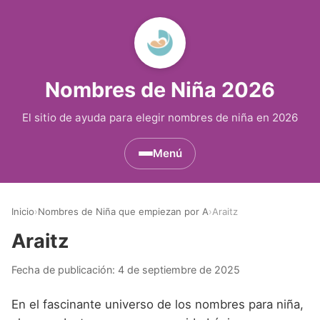
Nombres de Niña 2026
El sitio de ayuda para elegir nombres de niña en 2026
Menú
Nombres de Niña por Inicial
▾
Inicio
›
Nombres de Niña que empiezan por A
›
Araitz
Nombres de Niña que empiezan por A
Nombres de Niña Históricos
▾
Araitz
Nombres de Niña que empiezan por B
Nombres de Niña de Origen Biblico
Nombres de Niña Extranjeros
▾
Fecha de publicación:
4 de septiembre de 2025
Nombres de Niña que empiezan por C
Nombres de Niña Celtas
Nombres de Niña Alemanes
Nombres de Regiones de España
▾
En el fascinante universo de los nombres para niña,
Nombres de Niña que empiezan por D
Nombres de Niña Egipcios
Nombres de Niña Americanos